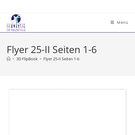
Zum
Inhalt
springen
Menü
Flyer 25-II Seiten 1-6
>
3D FlipBook
>
Flyer 25-II Seiten 1-6