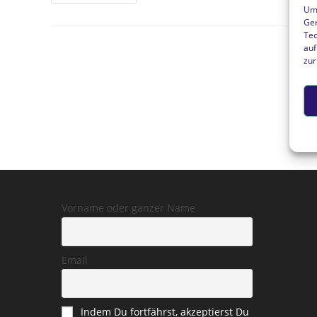
World!
Um 
Ger
Tec
auf
zur
Vorname oder ganzer Name
Email
Indem Du fortfährst, akzeptierst Du